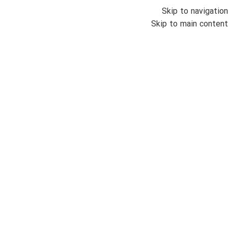
Skip to navigation
انواع س
Skip to main content
خانه
/
اتمام موجودی
ساع
000
یو اس
ضمان
مردان
فول ت
بزرگنمایی تصویر
ناموج