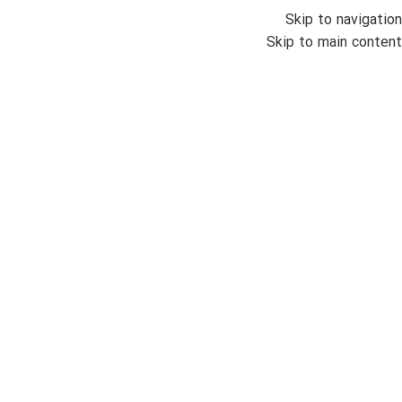
Skip to navigation
انواع س
Skip to main content
خانه
/
ساع
000
ساعت م
مو
بزرگنمایی تصویر