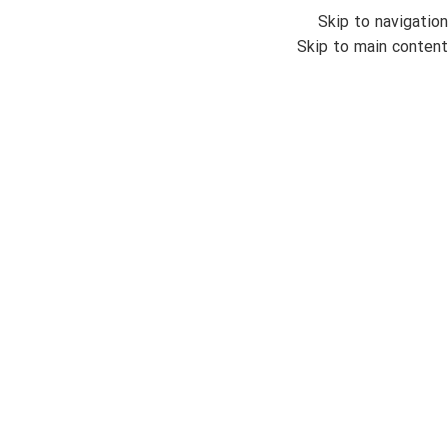
Skip to navigation
انواع س
Skip to main content
خانه
/
ساع
000
سیکو 
ضمان
مردان
کرنوگ
مو
بزرگنمایی تصویر