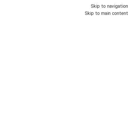
Skip to navigation
انواع س
Skip to main content
خانه
/
اتمام موجودی
ساع
000
سیتیز
TSUYOSA
ضمان
مردان
اتوما
بزرگنمایی تصویر
ناموج