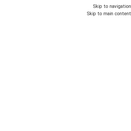
Skip to navigation
انواع س
Skip to main content
خانه
/
ساعت
000
دیوید
ضمان
زنانه
مو
بزرگنمایی تصویر