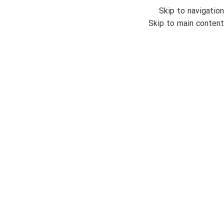
Skip to navigation
انواع س
Skip to main content
خانه
/
اتمام موجودی
ساعت
000
دنیل 
ضمان
زنانه
دارای
ناموج
بزرگنمایی تصویر