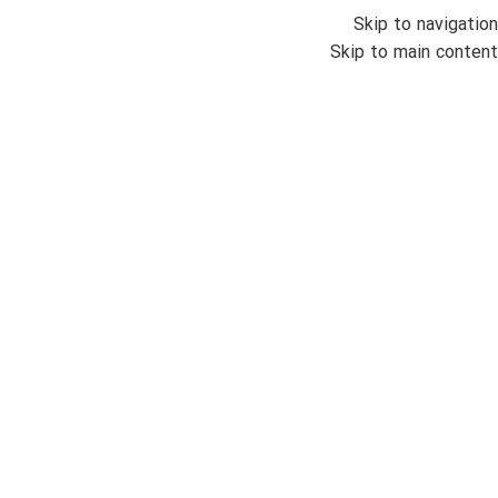
Skip to navigation
انواع س
Skip to main content
خانه
/
اتمام موجودی
ساع
000
کیوان
ضمان
مردانه
ناموج
بزرگنمایی تصویر