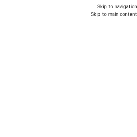
Skip to navigation
انواع س
Skip to main content
برندها
خانه
/
ناوی فورس
/
برگه
ناوی فورس زنانه
36
ناوی فورس ست
6
ناوی فورس مردانه
96
قیمت