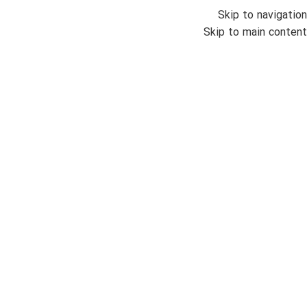
Skip to navigation
انواع س
Skip to main content
س
قیمت
خانه
/
سیتیزن
/
سیتیزن 
فیلتر
مناسب برای